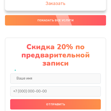
Заказать
Замена аккумулятора
ПОКАЗАТЬ ВСЕ УСЛУГИ
4000 руб.
Заказать
Замена материнской платы
Скидка 20% по
1100 руб.
предварительной
Заказать
записи
Замена масла
750 руб.
Заказать
Замена праймера
1000 руб.