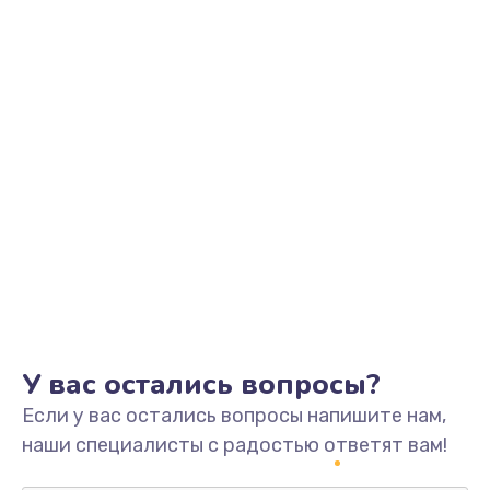
Заказать
Замена видеоадаптера (видеокарты)
1800 руб.
Заказать
Замена, перепайка чипа
1300 руб.
Заказать
Замена HDMI-разъема
650 руб.
Заказать
У вас остались вопросы?
Если у вас остались вопросы напишите нам,
Замена/Pемонт карбюратора
наши специалисты с радостью ответят вам!
1300 руб.
Заказать