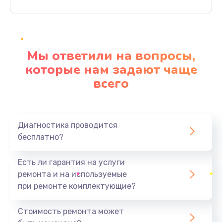
Заказать
Ремонт материнской платы
4500 руб.
Мы ответили на вопросы,
Заказать
которые нам задают чаще
всего
Профилактическая чистка
1000 руб.
Заказать
Диагностика проводится
бесплатно?
Прошивка BIOS
1920 руб.
Есть ли гарантия на услуги
Заказать
ремонта и на используемые
при ремонте комплектующие?
Замена северного моста
1440 руб.
Стоимость ремонта может