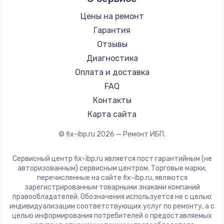
Цены на ремонт
Замена / ремонт электронного модуля
управления
Гарантия
600 руб.
Отзывы
Диагностика
Заказать
Оплата и доставка
Замена конфорки
FAQ
1100 руб.
Контакты
Карта сайта
Заказать
© fix-ibp.ru
2026
— Ремонт ИБП.
Замена платы сенсора
900 руб.
Сервисный центр fix-ibp.ru является пост гарантийным (не
авторизованным) сервисным центром. Торговые марки,
Заказать
перечисленные на сайте fix-ibp.ru, являются
зарегистрированным товарными знаками компаний
Замена регулятора режимов конфорки
правообладателей. Обозначения используется не с целью
индивидуализации соответствующих услуг по ремонту, а с
900 руб.
целью информирования потребителей о предоставляемых