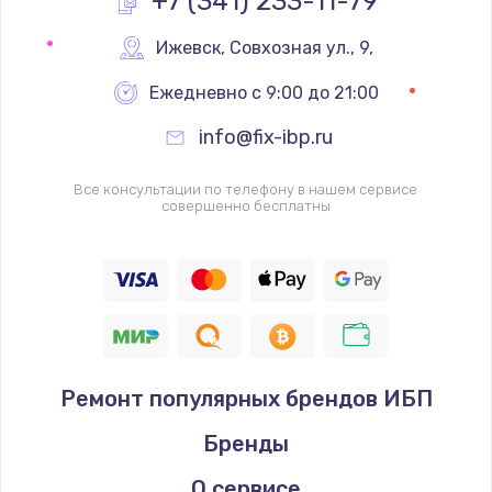
+7 (341) 233-11-79
Замена реле
Ижевск
,
 Совхозная ул., 9,
1000 руб.
Ежедневно с 9:00 до 21:00
Заказать
info@fix-ibp.ru
Замена термопредохранителя
Все консультации по телефону в нашем сервисе
700 руб.
совершенно бесплатны
Заказать
Замена ТЭНа
2500 руб.
Заказать
Ремонт популярных брендов ИБП
Замена шнура
Бренды
1400 руб.
Заказать
О сервисе