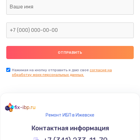
Ремонт капиллярной трубки
400 руб.
Заказать
Замена блока питания
1000 руб.
Заказать
Нажимая на кнопку отправить я даю свое
согласие на
обработку моих персональных данных.
Прошивка / разблокировка
900 руб.
Заказать
fix-ibp.ru
Ремонт ИБП в Ижевске
Замена термостата
Контактная информация
1200 руб.
Заказать