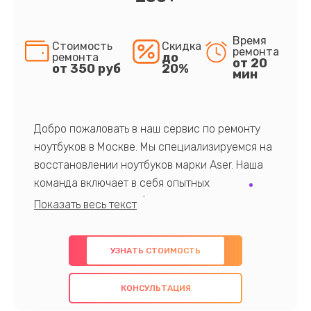
Время
Стоимость
Скидка
ремонта
до
ремонта
от 20
от 350 руб
20%
мин
Добро пожаловать в наш сервис по ремонту
ноутбуков в Москве. Мы специализируемся на
восстановлении ноутбуков марки Aser. Наша
команда включает в себя опытных
профессионалов с обширными знаниями и
многолетним опытом в данной области. Мы
предлагаем быстрый и качественный ремонт с
УЗНАТЬ СТОИМОСТЬ
использованием оригинальных компонентов, а
также гарантируем качество всех
КОНСУЛЬТАЦИЯ
проведенных работ. Наша цель - предоставить
клиентам надежное и профессиональное