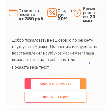
Время
Стоимость
Скидка
ремонта
до
ремонта
от 20
от 350 руб
20%
мин
Добро пожаловать в наш сервис по ремонту
ноутбуков в Москве. Мы специализируемся на
восстановлении ноутбуков марки Aser. Наша
команда включает в себя опытных
профессионалов с обширными знаниями и
многолетним опытом в данной области. Мы
предлагаем быстрый и качественный ремонт с
УЗНАТЬ СТОИМОСТЬ
использованием оригинальных компонентов, а
также гарантируем качество всех
КОНСУЛЬТАЦИЯ
проведенных работ. Наша цель - предоставить
клиентам надежное и профессиональное