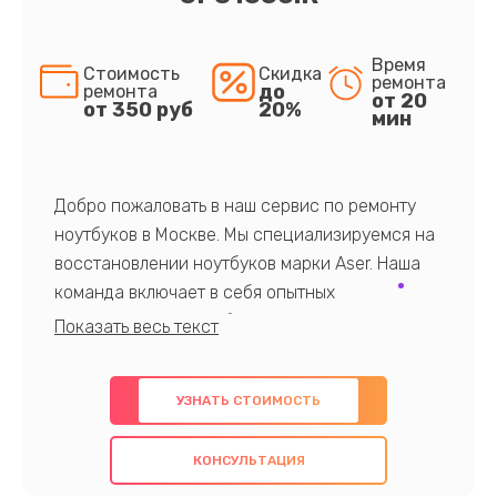
Время
Стоимость
Скидка
ремонта
до
ремонта
от 20
от 350 руб
20%
мин
Добро пожаловать в наш сервис по ремонту
ноутбуков в Москве. Мы специализируемся на
восстановлении ноутбуков марки Aser. Наша
команда включает в себя опытных
профессионалов с обширными знаниями и
многолетним опытом в данной области. Мы
предлагаем быстрый и качественный ремонт с
УЗНАТЬ СТОИМОСТЬ
использованием оригинальных компонентов, а
также гарантируем качество всех
КОНСУЛЬТАЦИЯ
проведенных работ. Наша цель - предоставить
клиентам надежное и профессиональное