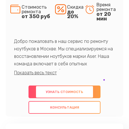
Время
Стоимость
Скидка
ремонта
до
ремонта
от 20
от 350 руб
20%
мин
Добро пожаловать в наш сервис по ремонту
ноутбуков в Москве. Мы специализируемся на
восстановлении ноутбуков марки Aser. Наша
команда включает в себя опытных
профессионалов с обширными знаниями и
многолетним опытом в данной области. Мы
предлагаем быстрый и качественный ремонт с
УЗНАТЬ СТОИМОСТЬ
использованием оригинальных компонентов, а
также гарантируем качество всех
КОНСУЛЬТАЦИЯ
проведенных работ. Наша цель - предоставить
клиентам надежное и профессиональное
обслуживание, удовлетворяя их потребности