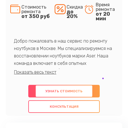
Время
Стоимость
Скидка
ремонта
до
ремонта
от 20
от 350 руб
20%
мин
Добро пожаловать в наш сервис по ремонту
ноутбуков в Москве. Мы специализируемся на
восстановлении ноутбуков марки Aser. Наша
команда включает в себя опытных
профессионалов с обширными знаниями и
многолетним опытом в данной области. Мы
предлагаем быстрый и качественный ремонт с
УЗНАТЬ СТОИМОСТЬ
использованием оригинальных компонентов, а
также гарантируем качество всех
КОНСУЛЬТАЦИЯ
проведенных работ. Наша цель - предоставить
клиентам надежное и профессиональное
обслуживание, удовлетворяя их потребности