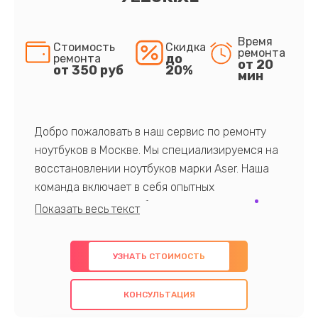
Время
Стоимость
Скидка
ремонта
до
ремонта
от 20
от 350 руб
20%
мин
Добро пожаловать в наш сервис по ремонту
ноутбуков в Москве. Мы специализируемся на
восстановлении ноутбуков марки Aser. Наша
команда включает в себя опытных
профессионалов с обширными знаниями и
многолетним опытом в данной области. Мы
предлагаем быстрый и качественный ремонт с
УЗНАТЬ СТОИМОСТЬ
использованием оригинальных компонентов, а
также гарантируем качество всех
КОНСУЛЬТАЦИЯ
проведенных работ. Наша цель - предоставить
клиентам надежное и профессиональное