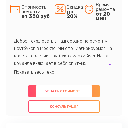
Время
Стоимость
Скидка
ремонта
до
ремонта
от 20
от 350 руб
20%
мин
Добро пожаловать в наш сервис по ремонту
ноутбуков в Москве. Мы специализируемся на
восстановлении ноутбуков марки Aser. Наша
команда включает в себя опытных
профессионалов с обширными знаниями и
многолетним опытом в данной области. Мы
предлагаем быстрый и качественный ремонт с
УЗНАТЬ СТОИМОСТЬ
использованием оригинальных компонентов, а
также гарантируем качество всех
КОНСУЛЬТАЦИЯ
проведенных работ. Наша цель - предоставить
клиентам надежное и профессиональное
обслуживание, удовлетворяя их потребности