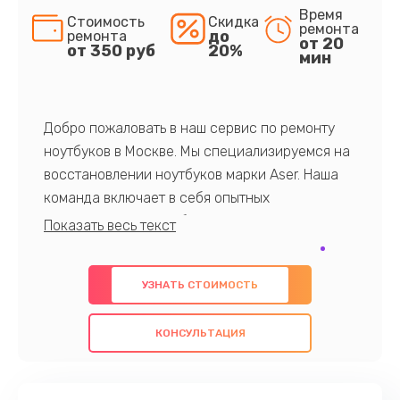
Время
Стоимость
Скидка
ремонта
до
ремонта
от 20
от 350 руб
20%
мин
Добро пожаловать в наш сервис по ремонту
ноутбуков в Москве. Мы специализируемся на
восстановлении ноутбуков марки Aser. Наша
команда включает в себя опытных
профессионалов с обширными знаниями и
многолетним опытом в данной области. Мы
предлагаем быстрый и качественный ремонт с
УЗНАТЬ СТОИМОСТЬ
использованием оригинальных компонентов, а
также гарантируем качество всех
КОНСУЛЬТАЦИЯ
проведенных работ. Наша цель - предоставить
клиентам надежное и профессиональное
обслуживание, удовлетворяя их потребности