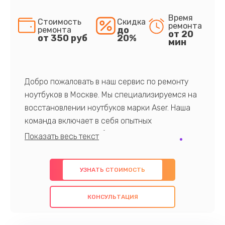
Время
Стоимость
Скидка
ремонта
до
ремонта
от 20
от 350 руб
20%
мин
Добро пожаловать в наш сервис по ремонту
ноутбуков в Москве. Мы специализируемся на
восстановлении ноутбуков марки Aser. Наша
команда включает в себя опытных
профессионалов с обширными знаниями и
многолетним опытом в данной области. Мы
предлагаем быстрый и качественный ремонт с
УЗНАТЬ СТОИМОСТЬ
использованием оригинальных компонентов, а
также гарантируем качество всех
КОНСУЛЬТАЦИЯ
проведенных работ. Наша цель - предоставить
клиентам надежное и профессиональное