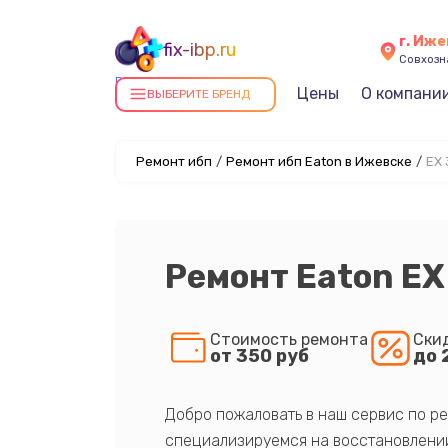
г. Иж
fix-ibp.ru
Совхозна
Ремонт ИБП в Ижевске
Цены
О компани
ВЫБЕРИТЕ БРЕНД
Ремонт ибп
/
Ремонт ибп Eaton в Ижевске
/
EX 
Ремонт Eaton EX
Стоимость ремонта
Ски
от 350 руб
до 
Добро пожаловать в наш сервис по ре
специализируемся на восстановлении