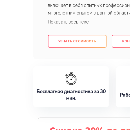
включает в себя опытных профессион
многолетним опытом в данной област
качественный ремонт с использовани
гарантируем качество всех проведенн
клиентам надежное и профессиональн
УЗНАТЬ СТОИМОСТЬ
КОН
потребности наилучшим образом. Не 
сейчас!
Бесплатная диагностика за 30
Рабо
мин.