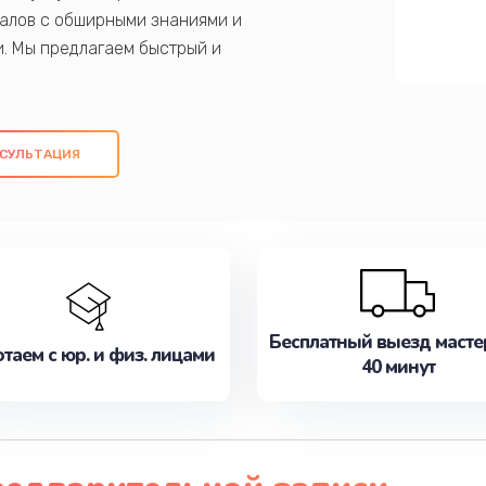
алов с обширными знаниями и
и. Мы предлагаем быстрый и
ем оригинальных компонентов, а также
ых работ. Наша цель - предоставить
ое обслуживание, удовлетворяя их
СУЛЬТАЦИЯ
медлите записаться на ремонт уже
Бесплатный выезд масте
таем с юр. и физ. лицами
40 минут