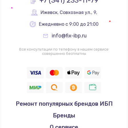
+7 (341) 233-11-79
Замена процессора
Ижевск
,
 Совхозная ул., 9,
1620 руб.
Ежедневно с 9:00 до 21:00
Заказать
info@fix-ibp.ru
Замена системы охлаждения
Все консультации по телефону в нашем сервисе
1545 руб.
совершенно бесплатны
Заказать
Замена термопасты
1390 руб.
Заказать
Ремонт популярных брендов ИБП
Замена шлейфа матрицы
Бренды
1045 руб.
Заказать
О сервисе