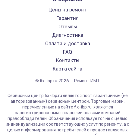
Цены на ремонт
Замена экрана
Гарантия
920 руб.
Отзывы
Заказать
Диагностика
Оплата и доставка
Замена северного моста
FAQ
2620 руб.
Контакты
Заказать
Карта сайта
Замена SSD
© fix-ibp.ru
2026
— Ремонт ИБП.
1490 руб.
Сервисный центр fix-ibp.ru является пост гарантийным (не
Заказать
авторизованным) сервисным центром. Торговые марки,
перечисленные на сайте fix-ibp.ru, являются
Замена аккумулятора
зарегистрированным товарными знаками компаний
правообладателей. Обозначения используется не с целью
690 руб.
индивидуализации соответствующих услуг по ремонту, а с
целью информирования потребителей о предоставляемых
Заказать