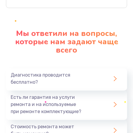
Заказать
Ремонт разъема питания
920 руб.
Мы ответили на вопросы,
Заказать
которые нам задают чаще
всего
Замена видеокарты
2385 руб.
Заказать
Диагностика проводится
бесплатно?
Ремонт цепей питания
3900 руб.
Есть ли гарантия на услуги
Заказать
ремонта и на используемые
при ремонте комплектующие?
Замена жесткого диска
545 руб.
Стоимость ремонта может