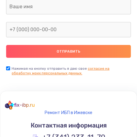
Замена USB порта
895 руб.
Заказать
Замена звуковой карты
1490 руб.
Заказать
Нажимая на кнопку отправить я даю свое
согласие на
обработку моих персональных данных.
Замена микрофона
650 руб.
Заказать
fix-ibp.ru
Ремонт ИБП в Ижевске
Замена оперативной памяти
Контактная информация
670 руб.
Заказать