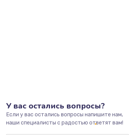
Заказать
Замена шим-контроллера
3900 руб.
Заказать
Замена динамика
670 руб.
Заказать
Замена тачпада
745 руб.
Заказать
У вас остались вопросы?
Если у вас остались вопросы напишите нам,
Замена разъёмов (HDMI, DVI, Дисплей порта)
наши специалисты с радостью ответят вам!
495 руб.
Заказать