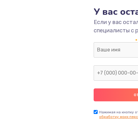
1620 руб.
Заказ
У вас ос
Если у вас оста
1545 руб.
Заказ
специалисты с 
1390 руб.
Заказ
1045 руб.
Заказ
920 руб.
Заказ
2620 руб.
Заказ
1490 руб.
Заказ
Нажимая на кнопку о
обработку моих перс
690 руб.
Заказ