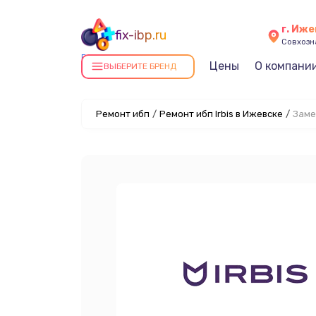
г. Иж
fix-ibp.ru
Совхозна
Ремонт ИБП в Ижевске
Цены
О компани
ВЫБЕРИТЕ БРЕНД
Ремонт ибп
/
Ремонт ибп Irbis в Ижевске
/
Заме