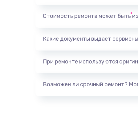
Замена динамика
Стоимость ремонта может быть и
Замена тачпада
Какие документы выдает сервисны
Замена разъёмов (HDMI, DVI, Ди
порта)
При ремонте используются оригин
Замена USB порта
Возможен ли срочный ремонт? Мог
Замена звуковой карты
Замена микрофона
Замена оперативной памяти