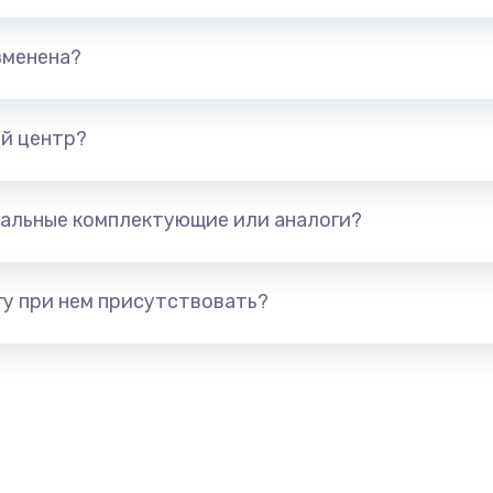
670 руб.
Заказ
зменена?
745 руб.
Заказ
й центр?
сплей
495 руб.
Заказ
альные комплектующие или аналоги?
895 руб.
Заказ
у при нем присутствовать?
1490 руб.
Заказ
650 руб.
Заказ
670 руб.
Заказ