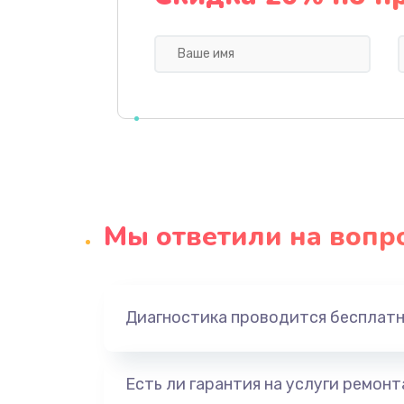
Замена видеокарты
Ремонт цепей питания
Замена жесткого диска
Установка драйверов
Мы ответили на вопр
Замена вебкамеры
Ремонт петель крышки
Диагностика проводится бесплат
Настройка Wi-Fi
Есть ли гарантия на услуги ремон
Замена шим-контроллера