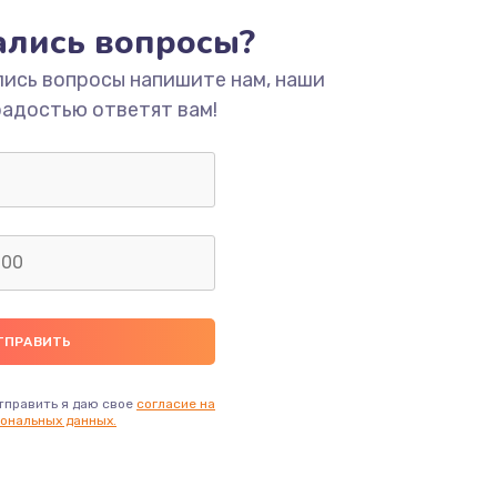
ать
тались вопросы?
лись вопросы напишите нам, наши
ать
радостью ответят вам!
ать
ать
ать
ать
ать
тправить я даю свое
согласие на
ональных данных.
ать