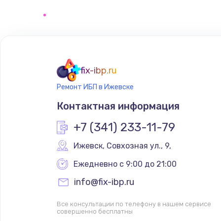
Замена клавиатуры
Замена корпуса
Ремонт видеокарты
fix-ibp.ru
Ремонт ИБП в Ижевске
Контактная информация
+7 (341) 233-11-79
Ижевск
,
 Совхозная ул., 9,
Ежедневно с 9:00 до 21:00
info@fix-ibp.ru
Все консультации по телефону в нашем сервисе
совершенно бесплатны