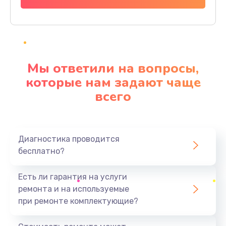
Заказать
Ремонт материнской платы
4500 руб.
Мы ответили на вопросы,
Заказать
которые нам задают чаще
всего
Профилактическая чистка
1000 руб.
Заказать
Диагностика проводится
бесплатно?
Прошивка BIOS
1920 руб.
Есть ли гарантия на услуги
Заказать
ремонта и на используемые
при ремонте комплектующие?
Замена северного моста
1440 руб.