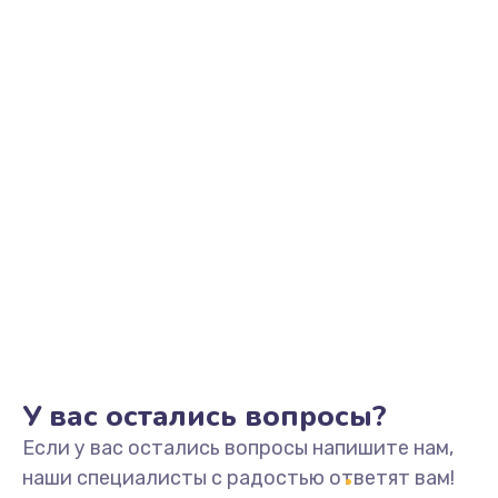
Заказать
Замена видеоадаптера (видеокарты)
1800 руб.
Заказать
Замена, перепайка чипа
1300 руб.
Заказать
Замена HDMI-разъема
650 руб.
Заказать
У вас остались вопросы?
Если у вас остались вопросы напишите нам,
Замена/Pемонт карбюратора
наши специалисты с радостью ответят вам!
1300 руб.