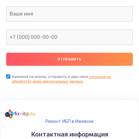
Заказать
Ремонт капиллярной трубки
400 руб.
Заказать
Замена блока питания
1000 руб.
Заказать
Нажимая на кнопку отправить я даю свое
согласие на
обработку моих персональных данных.
Прошивка / разблокировка
900 руб.
Заказать
fix-ibp.ru
Ремонт ИБП в Ижевске
Замена термостата
Контактная информация
1200 руб.