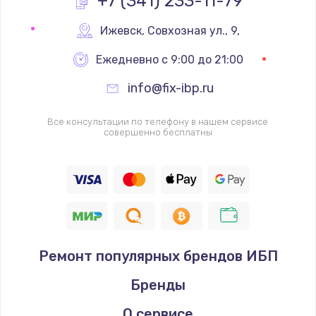
+7 (341) 233-11-79
Замена реле
Ижевск
,
 Совхозная ул., 9,
1000 руб.
Ежедневно с 9:00 до 21:00
Заказать
info@fix-ibp.ru
Замена термопредохранителя
Все консультации по телефону в нашем сервисе
700 руб.
совершенно бесплатны
Заказать
Замена ТЭНа
2500 руб.
Заказать
Ремонт популярных брендов ИБП
Замена шнура
Бренды
1400 руб.
Заказать
О сервисе