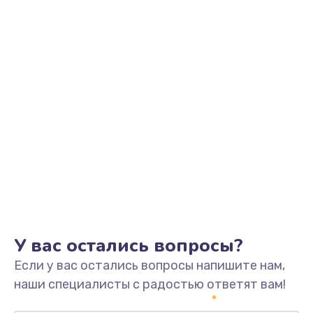
Заказать
Замена видеоадаптера (видеокарты)
1800 руб.
Заказать
Замена, перепайка чипа
1300 руб.
Заказать
Замена HDMI-разъема
650 руб.
Заказать
У вас остались вопросы?
Если у вас остались вопросы напишите нам,
Замена/Pемонт карбюратора
наши специалисты с радостью ответят вам!
1300 руб.
Заказать