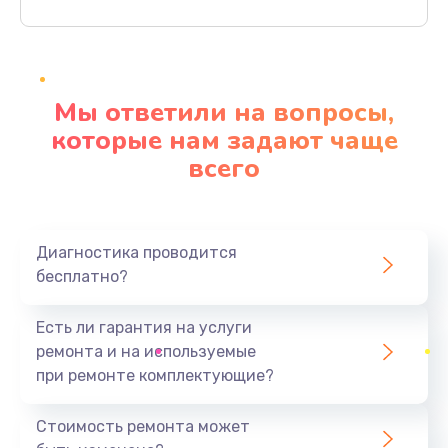
Заказать
Ремонт материнской платы
4500 руб.
Мы ответили на вопросы,
Заказать
которые нам задают чаще
всего
Профилактическая чистка
1000 руб.
Заказать
Диагностика проводится
бесплатно?
Прошивка BIOS
1920 руб.
Есть ли гарантия на услуги
Заказать
ремонта и на используемые
при ремонте комплектующие?
Замена северного моста
1440 руб.
Стоимость ремонта может