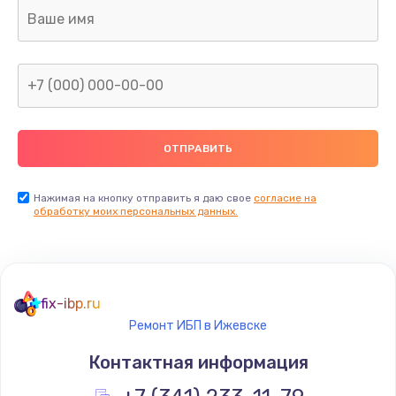
Ремонт капиллярной трубки
400 руб.
Заказать
Замена блока питания
1000 руб.
Заказать
Нажимая на кнопку отправить я даю свое
согласие на
обработку моих персональных данных.
Прошивка / разблокировка
900 руб.
Заказать
fix-ibp.ru
Ремонт ИБП в Ижевске
Замена термостата
Контактная информация
1200 руб.
Заказать