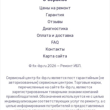
Цены на ремонт
Замена / ремонт электронного модуля
управления
Гарантия
600 руб.
Отзывы
Диагностика
Заказать
Оплата и доставка
Замена конфорки
FAQ
1100 руб.
Контакты
Карта сайта
Заказать
© fix-ibp.ru
2026
— Ремонт ИБП.
Замена платы сенсора
900 руб.
Сервисный центр fix-ibp.ru является пост гарантийным (не
авторизованным) сервисным центром. Торговые марки,
Заказать
перечисленные на сайте fix-ibp.ru, являются
зарегистрированным товарными знаками компаний
Замена регулятора режимов конфорки
правообладателей. Обозначения используется не с целью
индивидуализации соответствующих услуг по ремонту, а с
900 руб.
целью информирования потребителей о предоставляемых