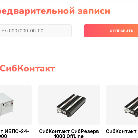
редварительной записи
 СибКонтакт
т ИБПС-24-
СибКонтакт СибРезерв
СибКонтакт 
000
1000 OffLine