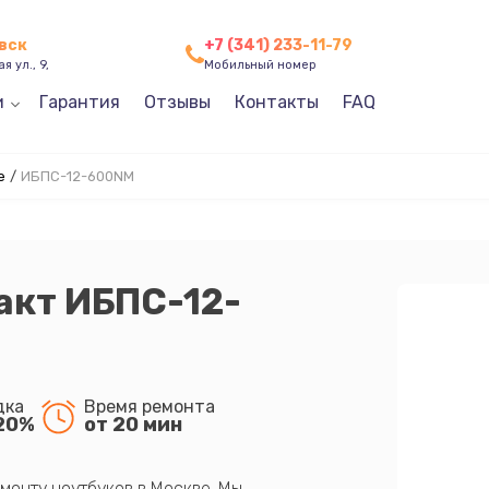
евск
+7 (341) 233-11-79
я ул., 9,
Мобильный номер
и
Гарантия
Отзывы
Контакты
FAQ
е
/
ИБПС-12-600NM
акт ИБПС-12-
дка
Время ремонта
20%
от 20 мин
монту ноутбуков в Москве. Мы