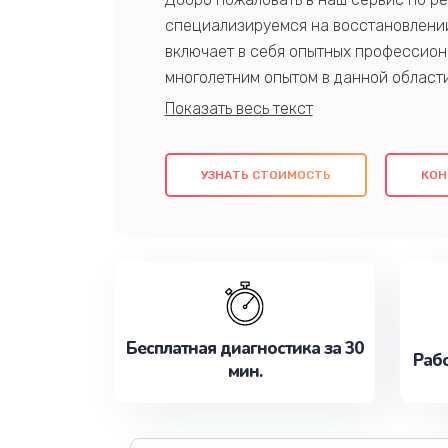
специализируемся на восстановлении
включает в себя опытных профессион
многолетним опытом в данной област
качественный ремонт с использовани
гарантируем качество всех проведенн
клиентам надежное и профессиональн
УЗНАТЬ СТОИМОСТЬ
КОН
потребности наилучшим образом. Не 
сейчас!
Бесплатная диагностика за 30
Рабо
мин.