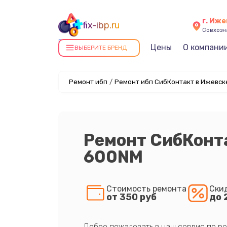
г. Иж
fix-ibp.ru
Совхозна
Ремонт ИБП в Ижевске
Цены
О компани
ВЫБЕРИТЕ БРЕНД
Ремонт ибп
/
Ремонт ибп СибКонтакт в Ижевск
Ремонт СибКонт
600NM
Стоимость ремонта
Ски
от 350 руб
до 
Добро пожаловать в наш сервис по ре