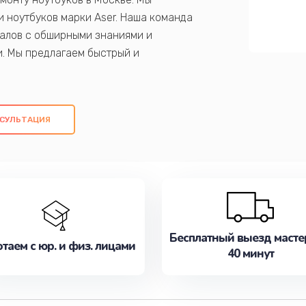
 ноутбуков марки Aser. Наша команда
алов с обширными знаниями и
и. Мы предлагаем быстрый и
ем оригинальных компонентов, а также
ых работ. Наша цель - предоставить
ое обслуживание, удовлетворяя их
СУЛЬТАЦИЯ
медлите записаться на ремонт уже
Бесплатный выезд масте
таем с юр. и физ. лицами
40 минут