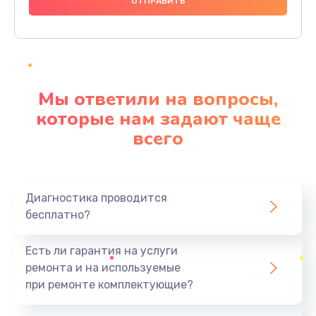
1000 руб.
Заказать
Ремонт материнской платы
4500 руб.
Мы ответили на вопросы,
Заказать
которые нам задают чаще
всего
Профилактическая чистка
1000 руб.
Заказать
Диагностика проводится
бесплатно?
Прошивка BIOS
1920 руб.
Есть ли гарантия на услуги
Заказать
ремонта и на используемые
при ремонте комплектующие?
Замена северного моста
1440 руб.