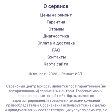
Заказать
О сервисе
Цены на ремонт
Замена / ремонт электронного модуля
управления
Гарантия
600 руб.
Отзывы
Диагностика
Заказать
Оплата и доставка
Замена конфорки
FAQ
1100 руб.
Контакты
Карта сайта
Заказать
© fix-ibp.ru
2026
— Ремонт ИБП.
Замена платы сенсора
900 руб.
Сервисный центр fix-ibp.ru является пост гарантийным (не
авторизованным) сервисным центром. Торговые марки,
Заказать
перечисленные на сайте fix-ibp.ru, являются
зарегистрированным товарными знаками компаний
Замена регулятора режимов конфорки
правообладателей. Обозначения используется не с целью
индивидуализации соответствующих услуг по ремонту, а с
900 руб.