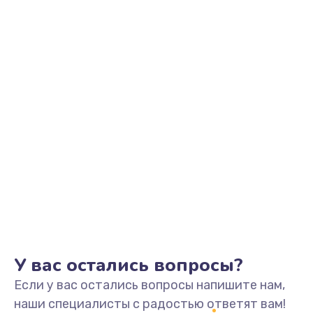
Заказать
Замена видеоадаптера (видеокарты)
1800 руб.
Заказать
Замена, перепайка чипа
1300 руб.
Заказать
Замена HDMI-разъема
650 руб.
Заказать
У вас остались вопросы?
Если у вас остались вопросы напишите нам,
Замена/Pемонт карбюратора
наши специалисты с радостью ответят вам!
1300 руб.