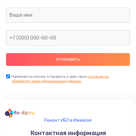
Заказать
Ремонт капиллярной трубки
400 руб.
Заказать
Замена блока питания
1000 руб.
Заказать
Нажимая на кнопку отправить я даю свое
согласие на
обработку моих персональных данных.
Прошивка / разблокировка
900 руб.
Заказать
fix-ibp.ru
Ремонт ИБП в Ижевске
Замена термостата
Контактная информация
1200 руб.