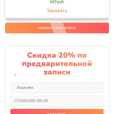
650 руб.
Заказать
Замена аккумулятора
ПОКАЗАТЬ ВСЕ УСЛУГИ
4000 руб.
Заказать
Замена материнской платы
Скидка 20% по
1100 руб.
предварительной
Заказать
записи
Замена масла
750 руб.
Заказать
Замена праймера