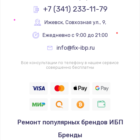
Заказать
+7 (341) 233-11-79
Замена реле
Ижевск
,
 Совхозная ул., 9,
1000 руб.
Ежедневно с 9:00 до 21:00
Заказать
info@fix-ibp.ru
Замена термопредохранителя
Все консультации по телефону в нашем сервисе
700 руб.
совершенно бесплатны
Заказать
Замена ТЭНа
2500 руб.
Заказать
Ремонт популярных брендов ИБП
Замена шнура
Бренды
1400 руб.