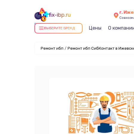
г. Иж
fix-ibp.ru
Совхозна
Ремонт ИБП в Ижевске
Цены
О компани
ВЫБЕРИТЕ БРЕНД
Ремонт ибп
/
Ремонт ибп СибКонтакт в Ижевск