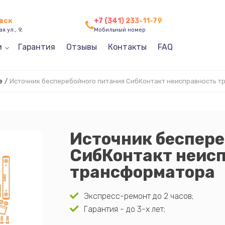
евск
+7 (341) 233-11-79
я ул., 9,
Мобильный номер
и
Гарантия
Отзывы
Контакты
FAQ
е
/
Источник бесперебойного питания СибКонтакт неисправность 
Источник беспере
СибКонтакт неис
трансформатора
Экспресс-ремонт до 2 часов;
Гарантия - до 3-х лет;