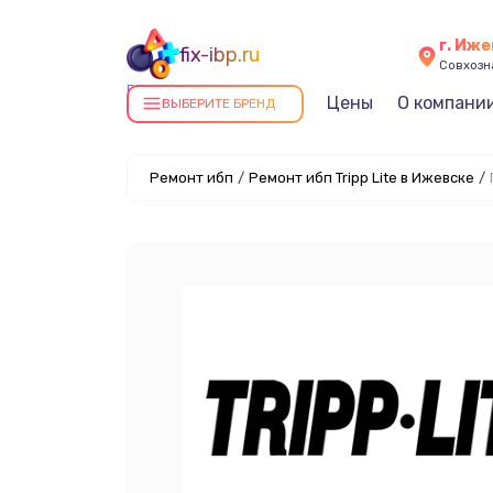
г. Иж
fix-ibp.ru
Совхозна
Ремонт ИБП в Ижевске
Цены
О компани
ВЫБЕРИТЕ БРЕНД
Ремонт ибп
/
Ремонт ибп Tripp Lite в Ижевске
/