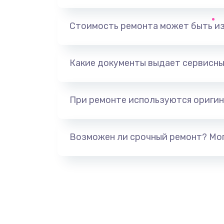
Замена, перепайка чипа
Стоимость ремонта может быть и
Замена HDMI-разъема
Какие документы выдает сервисны
Замена/Pемонт карбюратора
При ремонте используются оригин
Ремонт капиллярной трубки
Замена блока питания
Возможен ли срочный ремонт? Мог
Прошивка / разблокировка
Замена термостата
Замена реле