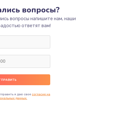
тались вопросы?
ать
лись вопросы напишите нам, наши
радостью ответят вам!
ать
ать
ать
ать
ать
тправить я даю свое
согласие на
ональных данных.
ать