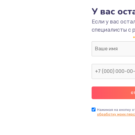
У вас ос
700 руб.
Заказ
Если у вас оста
специалисты с 
2500 руб.
Заказ
1400 руб.
Заказ
модуля
600 руб.
Заказ
1100 руб.
Заказ
900 руб.
Заказ
Нажимая на кнопку о
обработку моих перс
нфорки
900 руб.
Заказ