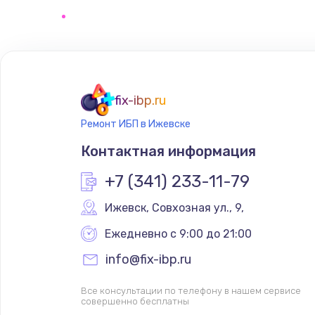
Замена сенсорного датчика
Замена сигнальной лампы
Замена системной платы
fix-ibp.ru
Ремонт ИБП в Ижевске
Замена температурного датчик
Контактная информация
Замена электроконфорки
+7 (341) 233-11-79
Ижевск
,
 Совхозная ул., 9,
Техобслуживание
Ежедневно с 9:00 до 21:00
Установка / подключение / дем
info@fix-ibp.ru
Все консультации по телефону в нашем сервисе
Прошивка
совершенно бесплатны