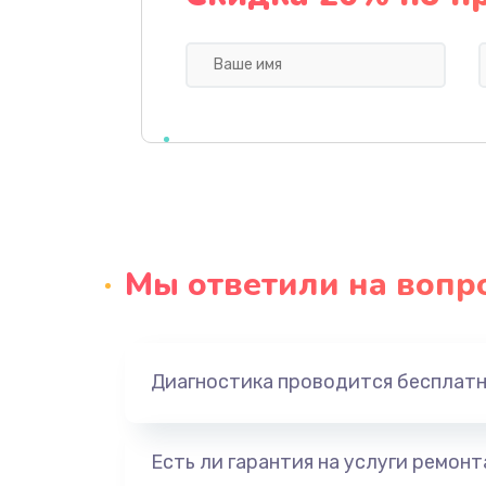
Профилактическая чистка
Прошивка BIOS
Замена северного моста
Ремонт южного моста
Мы ответили на вопр
Замена батарейки BIOS
Настройка BIOS
Диагностика проводится бесплат
Ремонт цепи питания
Есть ли гарантия на услуги ремон
Замена видеоадаптера (видеок