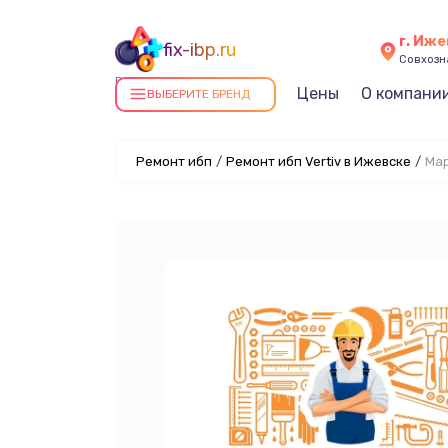
г. Иж
fix-ibp.ru
Совхозна
Ремонт ИБП в Ижевске
Цены
О компани
ВЫБЕРИТЕ БРЕНД
Ремонт ибп
/
Ремонт ибп Vertiv в Ижевске
/
Мар