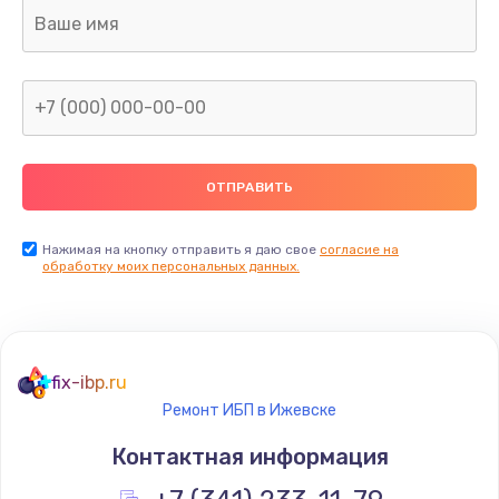
Ремонт капиллярной трубки
400 руб.
Заказать
Замена блока питания
1000 руб.
Заказать
Нажимая на кнопку отправить я даю свое
согласие на
обработку моих персональных данных.
Прошивка / разблокировка
900 руб.
Заказать
fix-ibp.ru
Ремонт ИБП в Ижевске
Замена термостата
Контактная информация
1200 руб.
Заказать