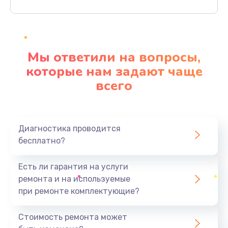
Заказать
Ремонт материнской платы
4500 руб.
Мы ответили на вопросы,
Заказать
которые нам задают чаще
всего
Профилактическая чистка
1000 руб.
Заказать
Диагностика проводится
бесплатно?
Прошивка BIOS
1920 руб.
Есть ли гарантия на услуги
Заказать
ремонта и на используемые
при ремонте комплектующие?
Замена северного моста
1440 руб.
Стоимость ремонта может