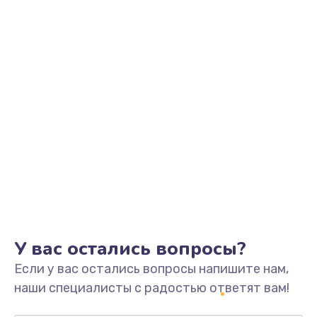
Заказать
Замена видеоадаптера (видеокарты)
1800 руб.
Заказать
Замена, перепайка чипа
1300 руб.
Заказать
Замена HDMI-разъема
650 руб.
Заказать
У вас остались вопросы?
Если у вас остались вопросы напишите нам,
Замена/Pемонт карбюратора
наши специалисты с радостью ответят вам!
1300 руб.
Заказать