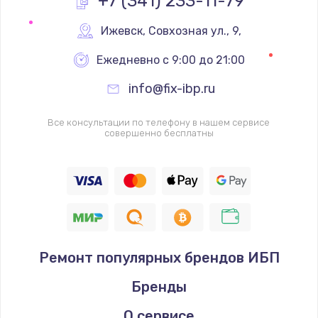
+7 (341) 233-11-79
Замена реле
Ижевск
,
 Совхозная ул., 9,
1000 руб.
Ежедневно с 9:00 до 21:00
Заказать
info@fix-ibp.ru
Замена термопредохранителя
Все консультации по телефону в нашем сервисе
700 руб.
совершенно бесплатны
Заказать
Замена ТЭНа
2500 руб.
Заказать
Ремонт популярных брендов ИБП
Замена шнура
Бренды
1400 руб.
Заказать
О сервисе