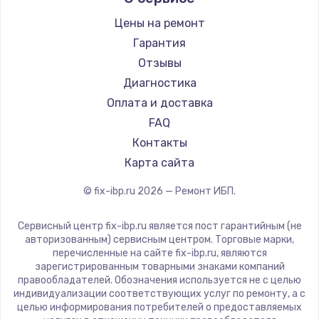
Цены на ремонт
Замена / ремонт электронного модуля
управления
Гарантия
600 руб.
Отзывы
Диагностика
Заказать
Оплата и доставка
Замена конфорки
FAQ
1100 руб.
Контакты
Карта сайта
Заказать
© fix-ibp.ru
2026
— Ремонт ИБП.
Замена платы сенсора
900 руб.
Сервисный центр fix-ibp.ru является пост гарантийным (не
авторизованным) сервисным центром. Торговые марки,
Заказать
перечисленные на сайте fix-ibp.ru, являются
зарегистрированным товарными знаками компаний
Замена регулятора режимов конфорки
правообладателей. Обозначения используется не с целью
индивидуализации соответствующих услуг по ремонту, а с
900 руб.
целью информирования потребителей о предоставляемых